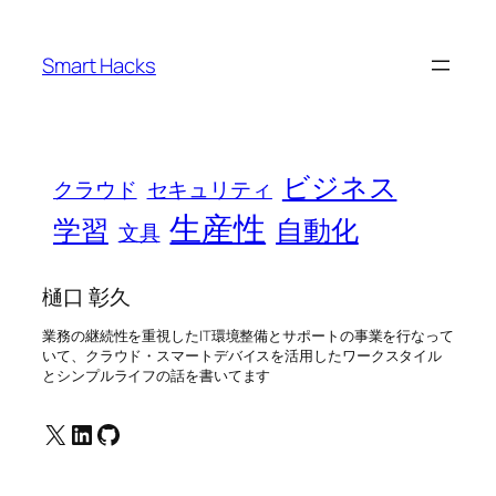
内
容
Smart Hacks
を
ス
キ
ッ
ビジネス
プ
クラウド
セキュリティ
生産性
学習
自動化
文具
樋口 彰久
業務の継続性を重視したIT環境整備とサポートの事業を行なって
いて、クラウド・スマートデバイスを活用したワークスタイル
とシンプルライフの話を書いてます
X
LinkedIn
GitHub