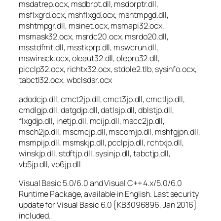
msdatrep.ocx, msdbrpt.dll, msdbrptr.dll,
msflxgrd.ocx, mshflxgd.ocx, mshtmpgd.dll,
mshtmpgr.dll, msinet.ocx, msmapi32.ocx,
msmask32.ocx, msrdc20.ocx, msrdo20.dll,
msstdfmt.dll, msstkprp.dll, mswcrun.dll,
mswinsck.ocx, oleaut32.dll, olepro32.dll,
picclp32.ocx, richtx32.ocx, stdole2.tlb, sysinfo.ocx,
tabctl32.ocx, wbclsdsr.ocx
adodcjp.dll, cmct2jp.dll, cmct3jp.dll, cmctljp.dll,
cmdlgjp.dll, datgdjp.dll, datlsjp.dll, dblstjp.dll,
flxgdjp.dll, inetjp.dll, mcijp.dll, mscc2jp.dll,
msch2jp.dll, mscmcjp.dll, mscomjp.dll, mshfgjpn.dll,
msmpijp.dll, msmskjp.dll, pcclpjp.dll, rchtxjp.dll,
winskjp.dll, stdftjp.dll, sysinjp.dll, tabctjp.dll,
vb5jp.dll, vb6jp.dll
Visual Basic 5.0/6.0 and Visual C++ 4.x/5.0/6.0
Runtime Package, available in English. Last security
update for Visual Basic 6.0 [KB3096896, Jan 2016]
included.