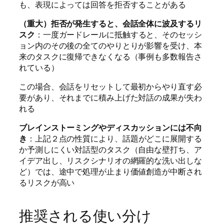
も、表現によっては回答を拒否することがある
（重大）拒否が発生すると、会話全体に波及するリ
スク
：一度ガードレールに抵触すると、そのセッシ
ョン内のその後の全てのやりとりが影響を受け、本
来のタスクに復帰できなくなる（事例も多数報告さ
れている）
この場合、会話をリセットして最初からやり直す必
要があり、それまでに積み上げた対話の成果が失わ
れる
ブレインストーミングやディスカッションには不向
き
：上記２点の性質により、話題がどこに展開する
か予測しにくい対話型のタスク（自由な壁打ち、ア
イデア出し、リスクシナリオの網羅的な洗い出しな
ど）では、途中で処理が止まり価値創造が中断され
るリスクが高い
推奨される使い分け