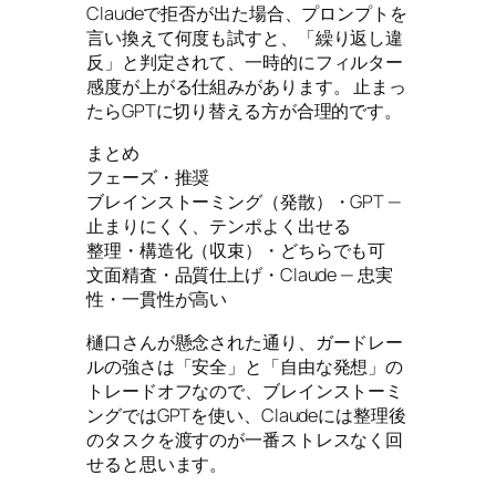
Claudeで拒否が出た場合、プロンプトを
言い換えて何度も試すと、「繰り返し違
反」と判定されて、一時的にフィルター
感度が上がる仕組みがあります。 止まっ
たらGPTに切り替える方が合理的です。
まとめ
フェーズ・推奨
ブレインストーミング（発散）・GPT —
止まりにくく、テンポよく出せる
整理・構造化（収束）・どちらでも可
文面精査・品質仕上げ・Claude — 忠実
性・一貫性が高い
樋口さんが懸念された通り、ガードレー
ルの強さは「安全」と「自由な発想」の
トレードオフなので、ブレインストーミ
ングではGPTを使い、Claudeには整理後
のタスクを渡すのが一番ストレスなく回
せると思います。