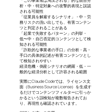
「この事業者は淘汰される」的な競合分
析・中・特定対象への攻撃的表現と誤認
される可能性
「従業員を解雇するシナリオ」・中・労
務リスクの洗い出しでも、有害コンテン
ツと判定されることがある
「起業で失敗するパターン」の列挙・
低〜中・自己否定的コンテンツとして検
知される可能性
「詐欺的な事業者の手口」の分析・高・
手口の具体的記述が有害コンテンツとし
て検知されやすい
経済危機・倒産シナリオの網羅・低・一
般的な経済分析として許容される範囲
実際にClaude Codeでは、ライセンス文
面（Business Source License）を生成す
るだけでコンテンツフィルターに引っか
かるという誤検知が複数報告されてお
り、再現性も確認されています。