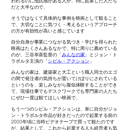
われるのに抵抗感がある人が、特に起業した人たち
だと大半なので、
そうではなくて具体的な事例を映画として観ること
で、大切なことに気づく・考えるというアプローチ
の方が有効性が高いと感じています
自分自身が事業につながる気づき・学びを得られた
映画はたくさんあるなかで、特に周りに薦めている
のが、三谷幸喜監督の「
みんなの家
」とジョン・ト
ラボルタ主演の「
シビル・アクション
」
みんなの家は、建築家と大工という職人同士のエゴ
の間で発注者の気持ちが置いてけぼりにされている
というのを、楽しみながら擬似体験することができ
て、現場仕事でもデスクワークでも専門家の人たち
にぜひ一度は観てほしい映画で、
もう一つのシビル・アクションは、単に自分がジョ
ン・トラボルタ作品が好きだったので起業する前の
2000年頃に当時ビデオテープで買って観たのです
が、結果として、これから起業する人も経営者も気