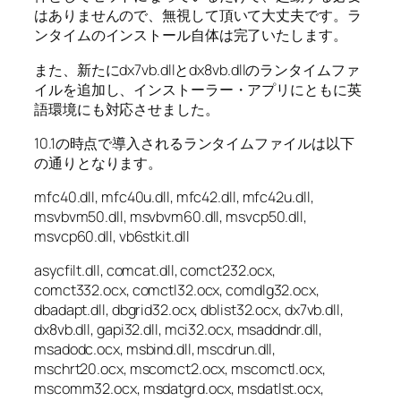
はありませんので、無視して頂いて大丈夫です。ラ
ンタイムのインストール自体は完了いたします。
また、新たにdx7vb.dllとdx8vb.dllのランタイムファ
イルを追加し、インストーラー・アプリにともに英
語環境にも対応させました。
10.1の時点で導入されるランタイムファイルは以下
の通りとなります。
mfc40.dll, mfc40u.dll, mfc42.dll, mfc42u.dll,
msvbvm50.dll, msvbvm60.dll, msvcp50.dll,
msvcp60.dll, vb6stkit.dll
asycfilt.dll, comcat.dll, comct232.ocx,
comct332.ocx, comctl32.ocx, comdlg32.ocx,
dbadapt.dll, dbgrid32.ocx, dblist32.ocx, dx7vb.dll,
dx8vb.dll, gapi32.dll, mci32.ocx, msaddndr.dll,
msadodc.ocx, msbind.dll, mscdrun.dll,
mschrt20.ocx, mscomct2.ocx, mscomctl.ocx,
mscomm32.ocx, msdatgrd.ocx, msdatlst.ocx,