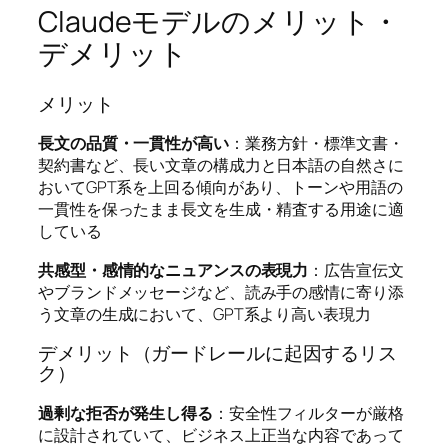
Claudeモデルのメリット・
デメリット
メリット
長文の品質・一貫性が高い
：業務方針・標準文書・
契約書など、長い文章の構成力と日本語の自然さに
おいてGPT系を上回る傾向があり、トーンや用語の
一貫性を保ったまま長文を生成・精査する用途に適
している
共感型・感情的なニュアンスの表現力
：広告宣伝文
やブランドメッセージなど、読み手の感情に寄り添
う文章の生成において、GPT系より高い表現力
デメリット（ガードレールに起因するリス
ク）
過剰な拒否が発生し得る
：安全性フィルターが厳格
に設計されていて、ビジネス上正当な内容であって