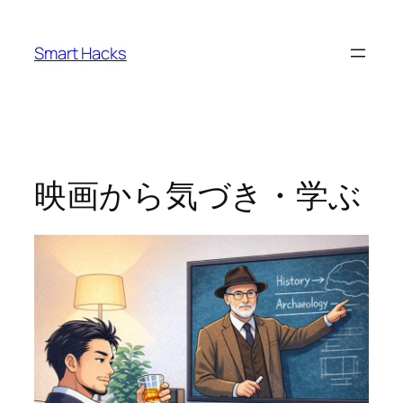
内
容
Smart Hacks
を
ス
キ
ッ
プ
映画から気づき・学ぶ