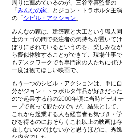
周りに薦めているのが、三谷幸喜監督の
「
みんなの家
」とジョン・トラボルタ主演
の「
シビル・アクション
」
みんなの家は、建築家と大工という職人同
士のエゴの間で発注者の気持ちが置いてけ
ぼりにされているというのを、楽しみなが
ら擬似体験することができて、現場仕事で
もデスクワークでも専門家の人たちにぜひ
一度は観てほしい映画で、
もう一つのシビル・アクションは、単に自
分がジョン・トラボルタ作品が好きだった
ので起業する前の2000年頃に当時ビデオテ
ープで買って観たのですが、結果として、
これから起業する人も経営者も気づき・学
びを得るのにおそらくこれ以上の映画は存
在しないのではないかと思うほどに、秀逸
な内容でした